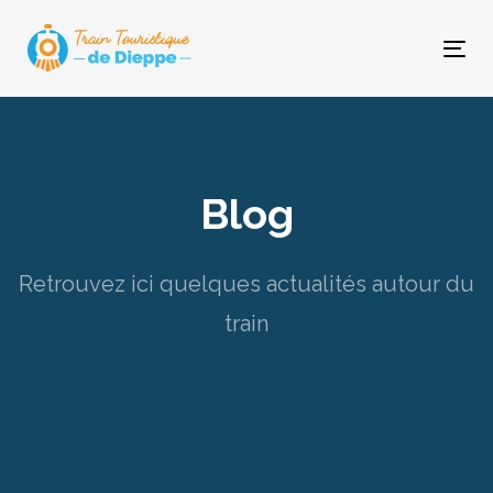
Skip
Skip
links
to
Tog
primary
nav
navigation
Skip
to
content
Blog
Retrouvez ici quelques actualités autour du
train